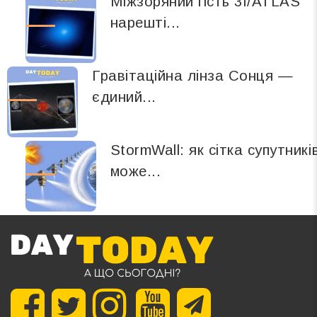
Міжзоряний гість 3I/ATLAS
нарешті...
Гравітаційна лінза Сонця —
єдиний...
StormWall: як сітка супутникі
може...