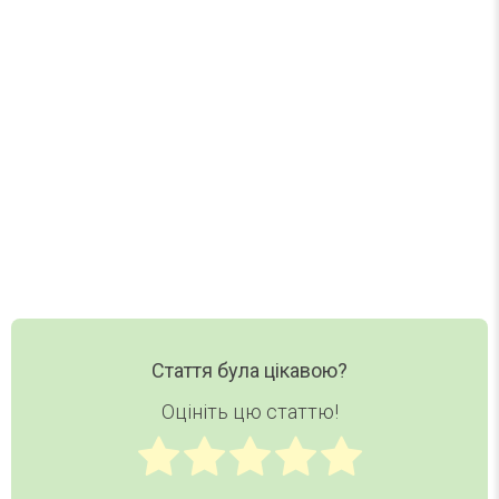
Один лист на тиждень. Без спаму.
Нові статті, добірки та корисні матеріали DAY
TODAY — в одному короткому листі.
Ваш email
Email
Хочу дайджест
Стаття була цікавою?
Оцініть цю статтю!