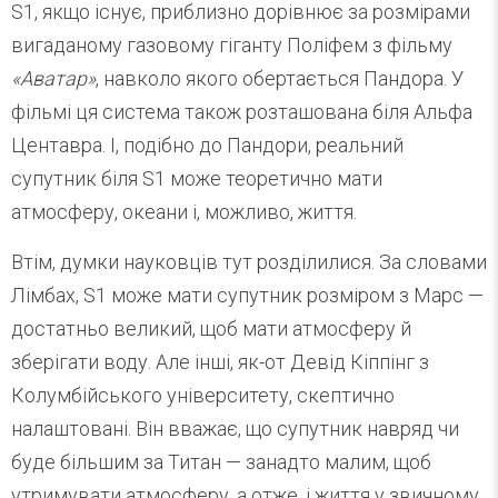
S1, якщо існує, приблизно дорівнює за розмірами
вигаданому газовому гіганту Поліфем з фільму
«Аватар»
, навколо якого обертається Пандора. У
фільмі ця система також розташована біля Альфа
Центавра. І, подібно до Пандори, реальний
супутник біля S1 може теоретично мати
атмосферу, океани і, можливо, життя.
Втім, думки науковців тут розділилися. За словами
Лімбах, S1 може мати супутник розміром з Марс —
достатньо великий, щоб мати атмосферу й
зберігати воду. Але інші, як-от Девід Кіппінг з
Колумбійського університету, скептично
налаштовані. Він вважає, що супутник навряд чи
буде більшим за Титан — занадто малим, щоб
утримувати атмосферу, а отже, і життя у звичному