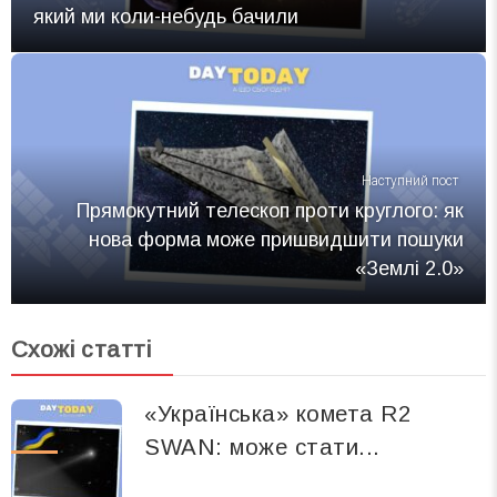
який ми коли-небудь бачили
Наступний пост
Прямокутний телескоп проти круглого: як
нова форма може пришвидшити пошуки
«Землі 2.0»
Схожі статті
«Українська» комета R2
SWAN: може стати...