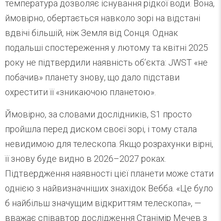
температура дозволяє існування рідкої води. Вона,
ймовірно, обертається навколо зорі на відстані
вдвічі більшій, ніж Земля від Сонця. Однак
подальші спостереження у лютому та квітні 2025
року не підтвердили наявність об’єкта: JWST «не
побачив» планету знову, що дало підстави
охрестити її «зникаючою планетою».
Ймовірно, за словами дослідників, S1 просто
пройшла перед диском своєї зорі, і тому стала
невидимою для телескопа. Якщо розрахунки вірні,
її знову буде видно в 2026–2027 роках.
Підтвердження наявності цієї планети може стати
однією з найвизначніших знахідок Вебба. «Це було
б найбільш значущим відкриттям телескопа», —
вважає співавтор дослідження Станімір Мечев з