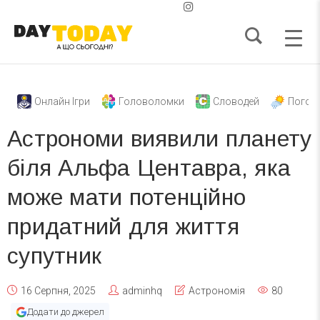
Онлайн Ігри
Головоломки
Словодей
Погод
Астрономи виявили планету
біля Альфа Центавра, яка
може мати потенційно
придатний для життя
супутник
16 Серпня, 2025
adminhq
Астрономія
80
Додати до джерел