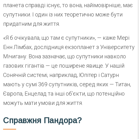
планета справді існує, то вона, найімовірніше, має
супутники. І один із них теоретично може бути
придатним для життя.
«Я б очікувала, що там є супутники», — каже Мері
Енн Лімбах, дослідниця екзопланет з Університету
Мічигану. Вона зазначає, що супутники навколо
газових гігантів — це поширене явище. У нашій
Сонячній системі, наприклад, Юпітер і Сатурн
мають у сумі 369 супутників, серед яких — Титан,
Європа, Енцелад та інші об’єкти, що потенційно
можуть мати умови для життя.
Справжня Пандора?