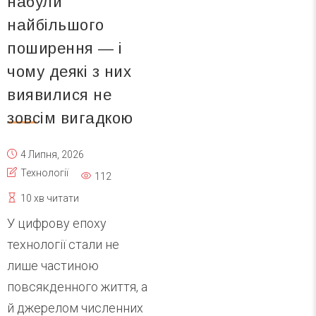
набули
найбільшого
поширення — і
чому деякі з них
виявилися не
зовсім вигадкою
4 Липня, 2026
Технології
112
10 хв читати
У цифрову епоху
технології стали не
лише частиною
повсякденного життя, а
й джерелом численних