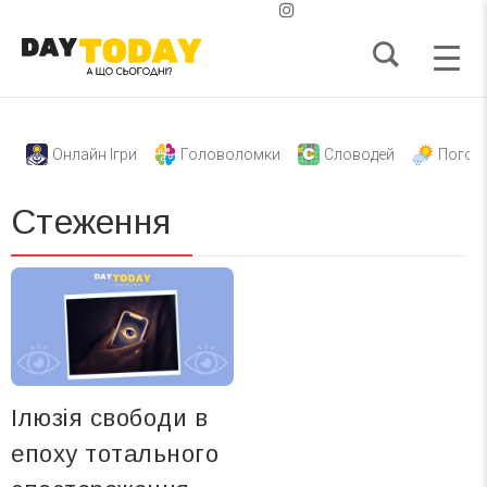
Онлайн Ігри
Головоломки
Словодей
Погод
Стеження
Ілюзія свободи в
епоху тотального