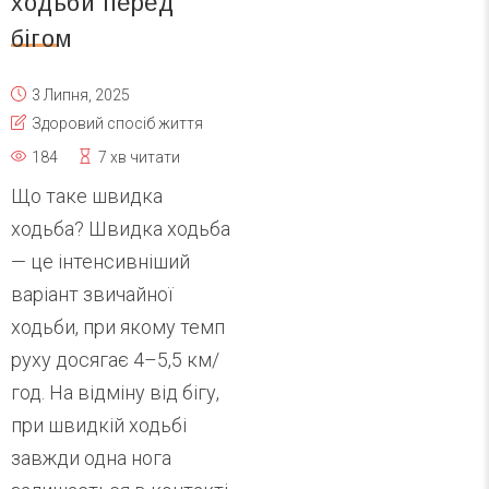
ходьби перед
бігом
3 Липня, 2025
Здоровий спосіб життя
184
7 хв читати
Що таке швидка
ходьба? Швидка ходьба
— це інтенсивніший
варіант звичайної
ходьби, при якому темп
руху досягає 4–5,5 км/
год. На відміну від бігу,
при швидкій ходьбі
завжди одна нога