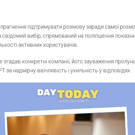
 прагнення підтримувати розмову заради самої розм
 а свідомий вибір, спрямований на поліпшення показни
ількості активних користувачів.
е згадав конкретні компанії, його зауваження пролуна
T за надмірну ввічливість і ухильність у відповідях.