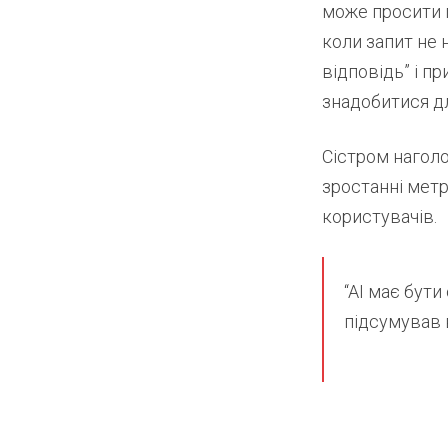
може просити п
коли запит не 
відповідь” і п
знадобитися дл
Сістром наголо
зростанні метр
користувачів.
“AI має бут
підсумував в