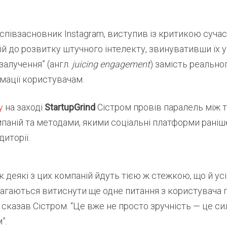
 співзасновник Instagram, виступив із критикою суча
й до розвитку штучного інтелекту, звинувативши їх у
залучення” (англ.
juicing engagement
) замість реально
мації користувачам.
у
на заході
StartupGrind
Сістром провів паралель між 
мпаній та методами, якими соціальні платформи рані
иторії.
як деякі з цих компаній йдуть тією ж стежкою, що й ус
магаються витиснути ще одне питання з користувача п
— сказав Сістром. “Це вже не просто зручність — це сил
”.