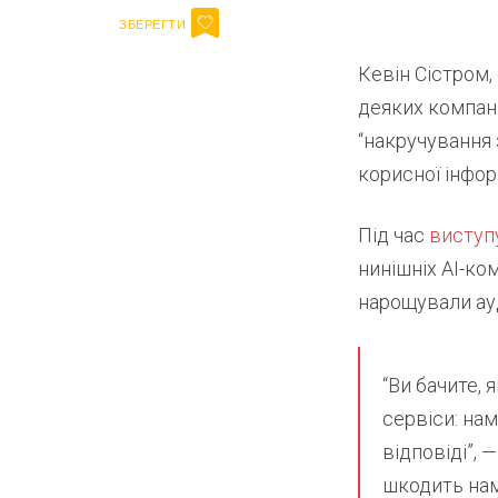
Кевін Сістром,
деяких компані
“накручування 
корисної інфор
Під час
виступ
нинішніх AI-ко
нарощували ауд
“Ви бачите, 
сервіси: на
відповіді”, 
шкодить нам