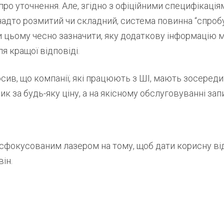
ро уточнення. Але, згідно з офіційними специфікаціям
надто розмитий чи складний, система повинна “спроб
ри цьому чесно зазначити, яку додаткову інформацію 
я кращої відповіді.
сив, що компанії, які працюють з ШІ, мають зосереди
ик за будь-яку ціну, а на якісному обслуговуванні зап
и сфокусованим лазером на тому, щоб дати корисну ві
ін.