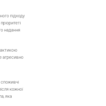
сного підходу
 пріоритеті
го надання
тактикою
ше агресивно
і споживчі
ісля кожної
а, яка