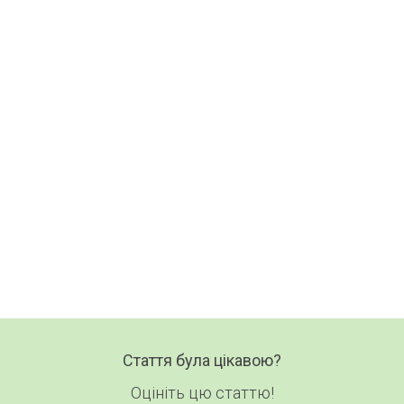
Найцікавіше за тижде
Один лист на тиждень. Без с
Нові статті, добірки та корисні матері
в одному короткому листі.
Ваш email
Хоч
Email
Стаття була цікавою?
Оцініть цю статтю!