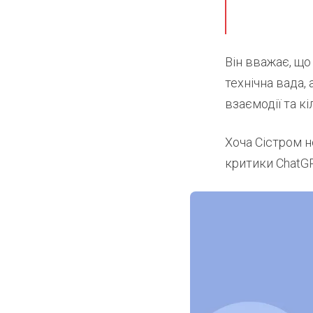
Він вважає, що
технічна вада,
взаємодії та к
Хоча Сістром н
критики ChatGP