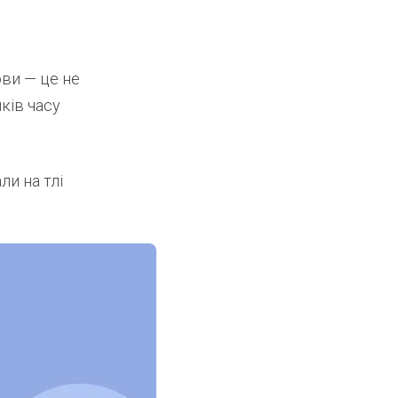
ови — це не
ків часу
ли на тлі