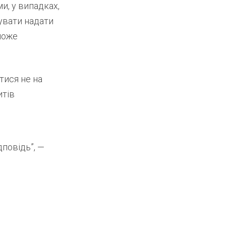
и, у випадках,
увати надати
може
тися не на
итів
дповідь”, —