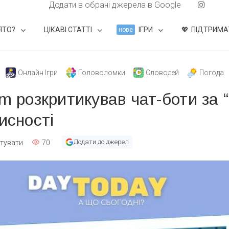
Додати в обрані джерела в Google
ЯТО?
ЦІКАВІ СТАТТІ
ІГРИ
ПІДТРИМА
нове
Онлайн Ігри
Головоломки
Словодей
Погода
am розкритикував чат-боти за 
исності
Додати до джерел
тувати
70