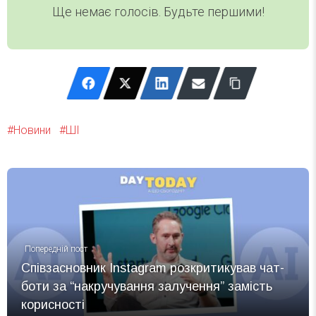
Ще немає голосів. Будьте першими!
Новини
ШІ
Попередній пост
Співзасновник Instagram розкритикував чат-
боти за “накручування залучення” замість
корисності