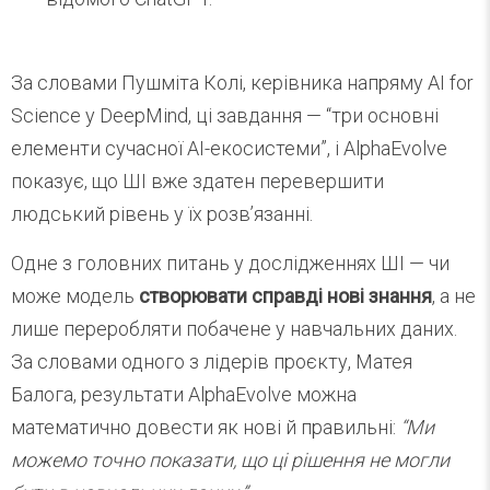
За словами Пушміта Колі, керівника напряму AI for
Science у DeepMind, ці завдання — “три основні
елементи сучасної AI-екосистеми”, і AlphaEvolve
показує, що ШІ вже здатен перевершити
людський рівень у їх розв’язанні.
Одне з головних питань у дослідженнях ШІ — чи
може модель
створювати справді нові знання
, а не
лише переробляти побачене у навчальних даних.
За словами одного з лідерів проєкту, Матея
Балога, результати AlphaEvolve можна
математично довести як нові й правильні:
“Ми
можемо точно показати, що ці рішення не могли