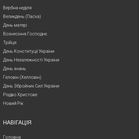
Вербна неділя
Великдень (Пасха)
День матері
Вознесіння Господнє
Трійця
День Конституції України
День Незалежності України
День знань
Геловін (Хелловін)
День Збройних Сил України
Різдво Христове
Новий Рік
НАВІГАЦІЯ
Головна