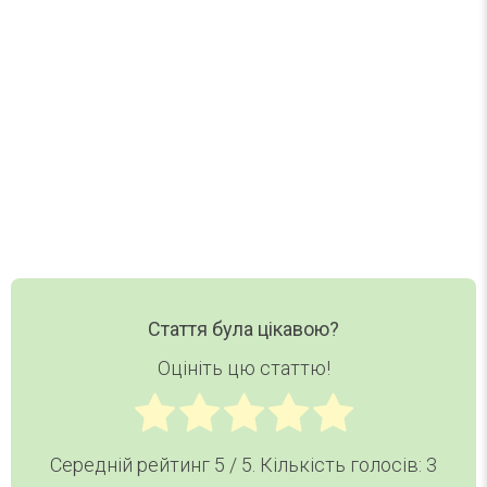
Нові статті, добірки та корисні матеріали DAY
TODAY — в одному короткому листі.
Ваш email
Email
Хочу дайджест
Стаття була цікавою?
Оцініть цю статтю!
Середній рейтинг
5
/ 5. Кількість голосів:
3