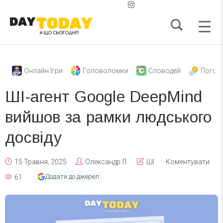
Онлайн Ігри
Головоломки
Словодей
Погод
ШІ-агент Google DeepMind
вийшов за рамки людського
досвіду
15 Травня, 2025
Олександр Л.
ШІ
Коментувати
Додати до джерел
61