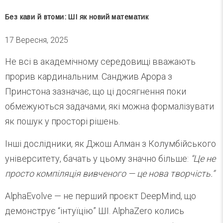
Без кави й втоми: ШІ як новий математик
17 Вересня, 2025
Не всі в академічному середовищі вважають
прорив кардинальним. Санджив Арора з
Принстона зазначає, що ці досягнення поки
обмежуються задачами, які можна формалізувати
як пошук у просторі рішень.
Інші дослідники, як Джош Алман з Колумбійського
університету, бачать у цьому значно більше:
“Це не
просто компіляція вивченого — це нова творчість.”
AlphaEvolve — не перший проєкт DeepMind, що
демонструє “інтуїцію” ШІ. AlphaZero колись