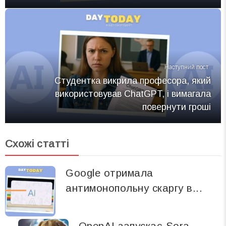
Наступний пост
Студентка викрила професора, який
використовував ChatGPT, і вимагала
повернути гроші
Схожі статті
Google отримала
антимонопольну скаргу в...
OpenAI запускає Sora —