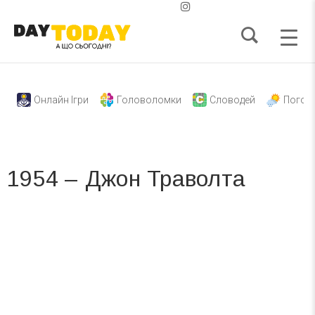
Онлайн Ігри
Головоломки
Словодей
Погод
1954 – Джон Траволта
Вже 6 років DAY TODAY складає для вас «
Список свят на день
». Підписуйтесь на щоденну розсилку
зручним для вас способом.
Телеграм
Інстаграм