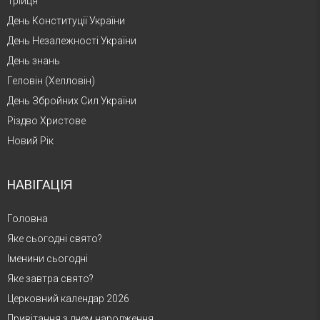
Трійця
День Конституції України
День Незалежності України
День знань
Геловін (Хелловін)
День Збройних Сил України
Різдво Христове
Новий Рік
НАВІГАЦІЯ
Головна
Яке сьогодні свято?
Іменини сьогодні
Яке завтра свято?
Церковний календар 2026
Привітання з днем народження