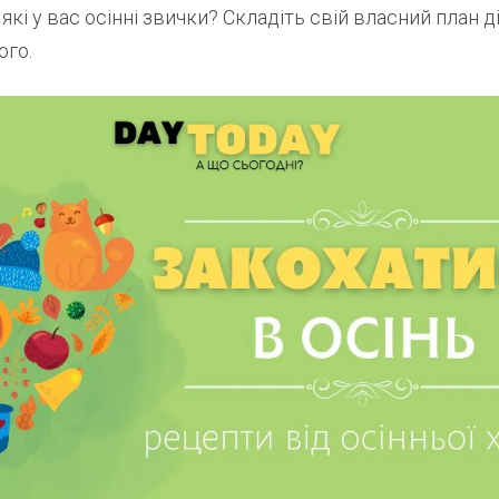
 які у вас осінні звички? Складіть свій власний план д
ого.