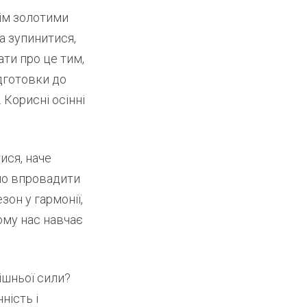
ім золотими
а зупинитися,
ати про це тим,
ідготовки до
 Корисні осінні
ися, наче
емо впровадити
он у гармонії,
ому нас навчає
ішньої сили?
ність і