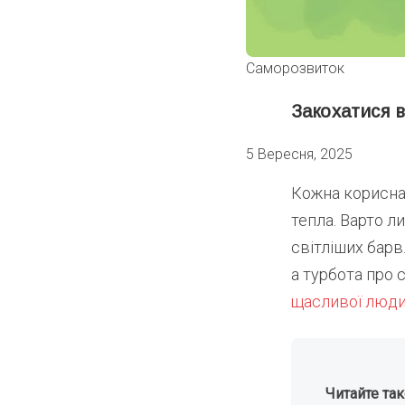
Саморозвиток
Закохатися в
5 Вересня, 2025
Кожна корисна 
тепла. Варто л
світліших барв
а турбота про 
щасливої люд
Читайте та