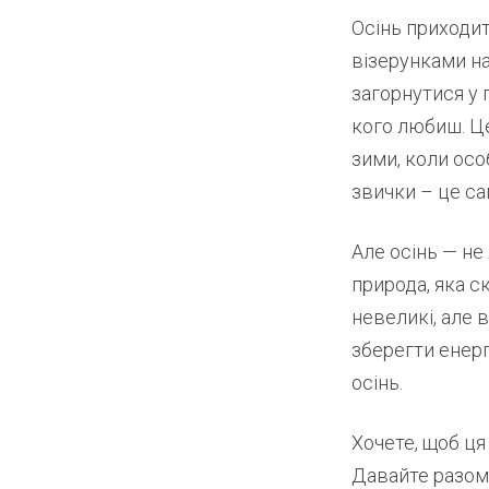
Осінь приходи
візерунками на
загорнутися у 
кого любиш. Це
зими, коли осо
звички – це са
Але осінь — не
природа, яка с
невеликі, але 
зберегти енерг
осінь.
Хочете, щоб ця
Давайте разом 