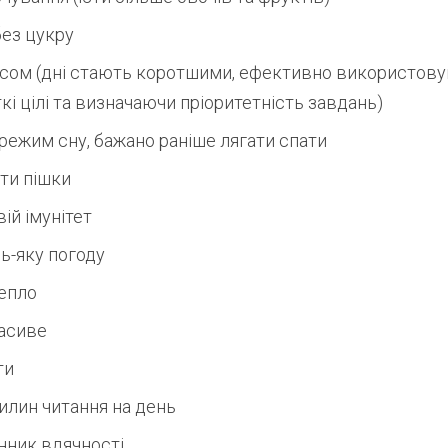
без цукру
сом (дні стають коротшими, ефективно використовуй
ткі цілі та визначаючи пріоритетність завдань)
режим сну, бажано раніше лягати спати
ти пішки
ій імунітет
дь-яку погоду
тепло
расиве
ти
вилин читання на день
нник вдячності