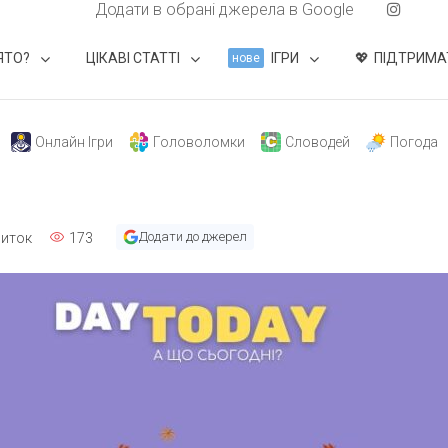
Додати в обрані джерела в Google
ЯТО?
ЦІКАВІ СТАТТІ
ІГРИ
ПІДТРИМА
нове
Онлайн Ігри
Головоломки
Словодей
Погода
Додати до джерел
иток
173