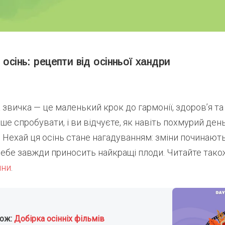
 осінь: рецепти від осінньої хандри
звичка — це маленький крок до гармонії, здоров’я т
ише спробувати, і ви відчуєте, як навіть похмурий ден
. Нехай ця осінь стане нагадуванням: зміни починають
себе завжди приносить найкращі плоди. Читайте так
ини
.
кож:
Добірка осінніх фільмів