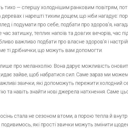
ть тихо — спершу холоднішим ранковим повітрям, пот
 деревах і нарешті тихим дощем, що ніби нагадує: пор
плед і подумати про себе, подбати про здоровʼя, нагад
 час затишку, теплих напоїв та довгих вечорів, час п
бливо важливо подбати про власне здоров’я і настрій.
ме ті дрібнички, що можуть вам допомогти.
 лише про меланхолію. Вона дарує можливість оновит
кидає зайве, щоб набратися сил. Саме зараз ми мож
важливі звички, які допоможуть пережити холодний сез
ію та навіть знайти нові джерела натхнення. Саме ць
 осінь стала не сезоном втоми, а порою тепла й внутр
подивимось, які прості звички можуть змінити щоден