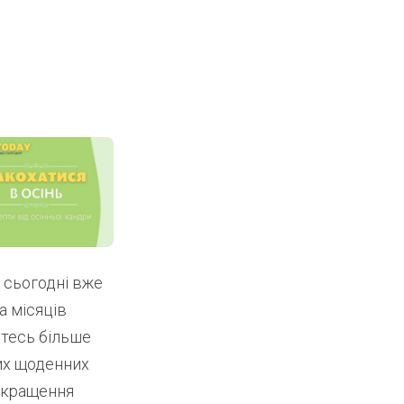
 сьогодні вже
а місяців
итесь більше
тих щоденних
покращення