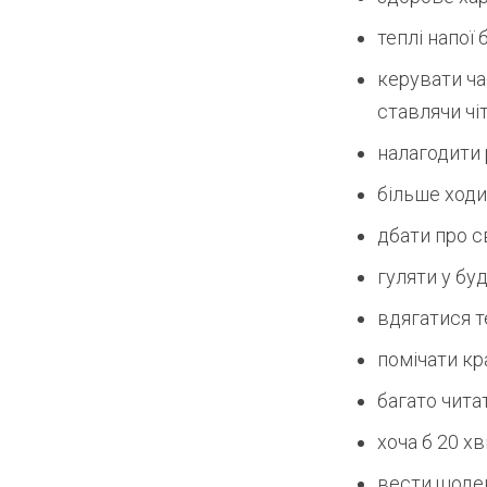
теплі напої 
керувати ча
ставлячи чі
налагодити 
більше ходи
дбати про св
гуляти у бу
вдягатися 
помічати к
багато чита
хоча б 20 х
вести щоде