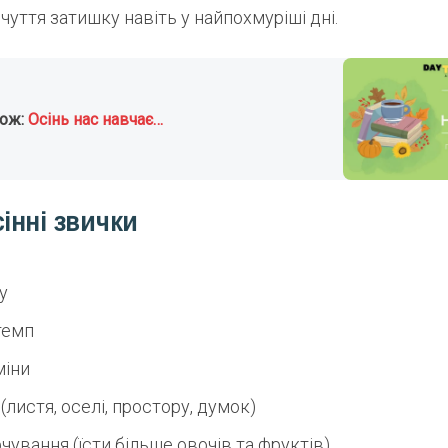
чуття затишку навіть у найпохмуріші дні.
кож:
Осінь нас навчає…
інні звички
у
темп
міни
(листя, оселі, простору, думок)
чування (їсти більше овочів та фруктів)