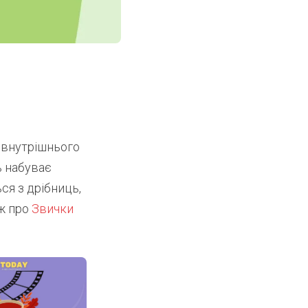
а внутрішнього
ь набуває
ся з дрібниць,
ож про
Звички