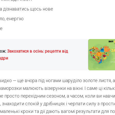
а дізнаватись щось нове
ло, енергію
бе
кож:
Закохатися в осінь: рецепти від
ндри
идко — ще вчора під ногами шаруділо золоте листя, а
заморозки малюють візерунки на вікні. І саме ці кільк
е просто перехідним сезоном, а часом, коли ви навч
, знаходити спокій у дрібницях і черпати силу з прос
 маленькі кроки та дії дають вагомі результати для 