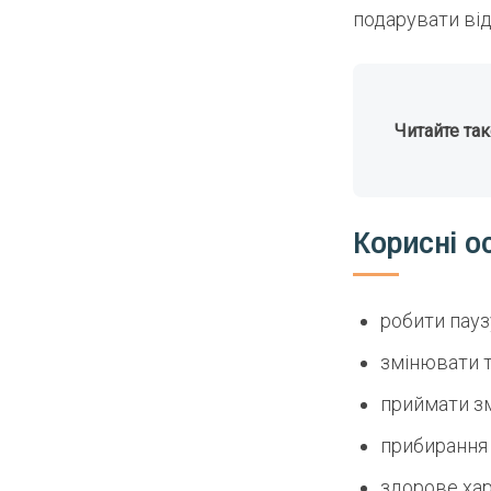
подарувати від
Читайте та
Корисні ос
робити пауз
змінювати 
приймати з
прибирання 
здорове хар