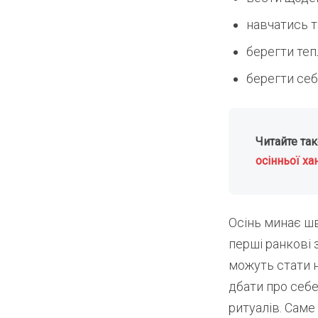
навчатись т
берегти теп
берегти се
Читайте та
осінньої ха
Осінь минає шв
перші ранкові 
можуть стати н
дбати про себе
ритуалів. Саме