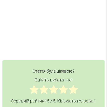
Нові статті, добірки та корисні матеріали DAY
TODAY — в одному короткому листі.
Ваш email
Email
Хочу дайджест
Стаття була цікавою?
Оцініть цю статтю!
Середній рейтинг
5
/ 5. Кількість голосів:
1