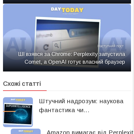
Наступний пост
ШІ взявся за Chrome: Perplexity запустила
Comet, а OpenAI готує власний браузер
Схожі статті
Штучний надрозум: наукова
фантастика чи...
Amazon вимагає від Perplexit