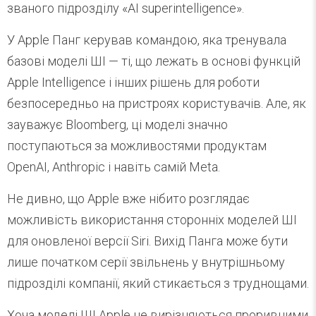
званого підрозділу «AI superintelligence».
У Apple Панг керував командою, яка тренувала
базові моделі ШІ — ті, що лежать в основі функцій
Apple Intelligence і інших рішень для роботи
безпосередньо на пристроях користувачів. Але, як
зауважує Bloomberg, ці моделі значно
поступаються за можливостями продуктам
OpenAI, Anthropic і навіть самій Meta.
Не дивно, що Apple вже нібито розглядає
можливість використання сторонніх моделей ШІ
для оновленої версії Siri. Вихід Панга може бути
лише початком серії звільнень у внутрішньому
підрозділі компанії, який стикається з труднощами.
Хоча моделі ШІ Apple не вирізняються проривними