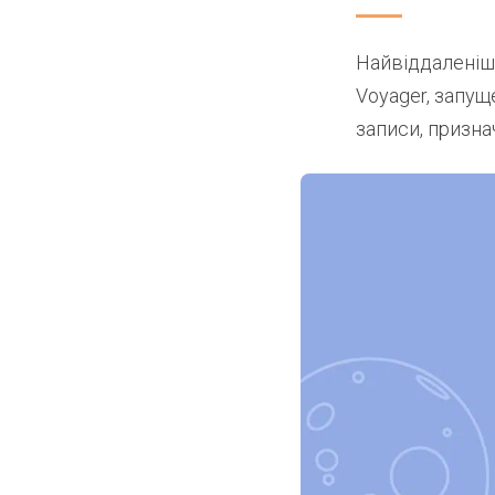
Найвіддаленіші
Voyager, запущ
записи, призна