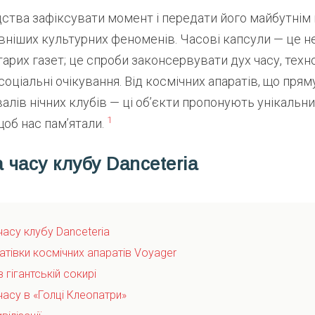
ства зафіксувати момент і передати його майбутнім 
вніших культурних феноменів. Часові капсули — це н
арих газет; це спроби законсервувати дух часу, техно
соціальні очікування. Від космічних апаратів, що прям
валів нічних клубів — ці об’єкти пропонують унікальни
1
щоб нас пам’ятали.
а часу клубу Danceteria
часу клубу Danceteria
латівки космічних апаратів Voyager
в гігантській сокирі
часу в «Голці Клеопатри»