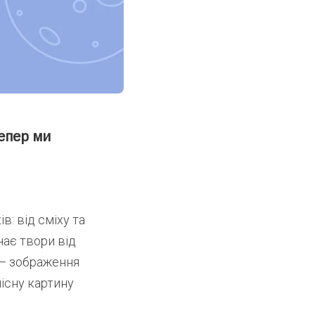
тепер ми
: від сміху та
чає твори від
 — зображення
лісну картину