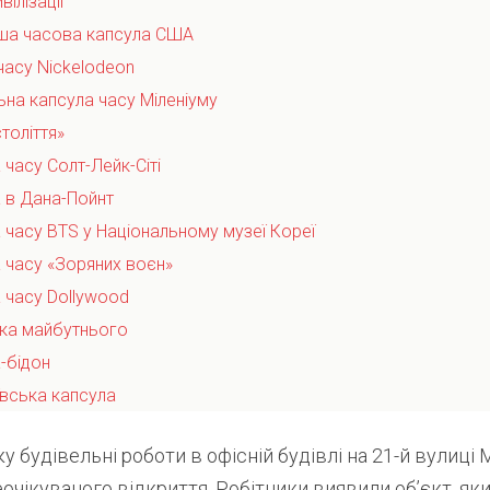
вілізації
іша часова капсула США
часу Nickelodeon
ьна капсула часу Міленіуму
століття»
 часу Солт-Лейк-Сіті
а в Дана-Пойнт
 часу BTS у Національному музеї Кореї
а часу «Зоряних воєн»
а часу Dollywood
ека майбутнього
-бідон
ївська капсула
ку будівельні роботи в офісній будівлі на 21-й вулиці
очікуваного відкриття. Робітники виявили об’єкт, я