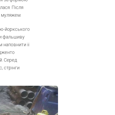
лася. Після
в муляжем.
ью-йоркського
ли фальшиву
м наповнити її
рдженто
й. Серед
с, стрінги
.