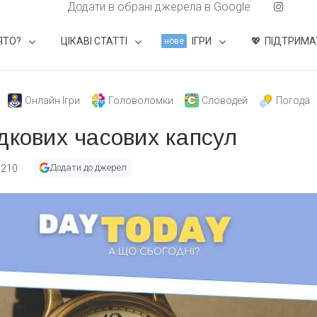
Додати в обрані джерела в Google
ЯТО?
ЦІКАВІ СТАТТІ
ІГРИ
ПІДТРИМА
нове
Онлайн Ігри
Головоломки
Словодей
Погода
дкових часових капсул
Додати до джерел
210