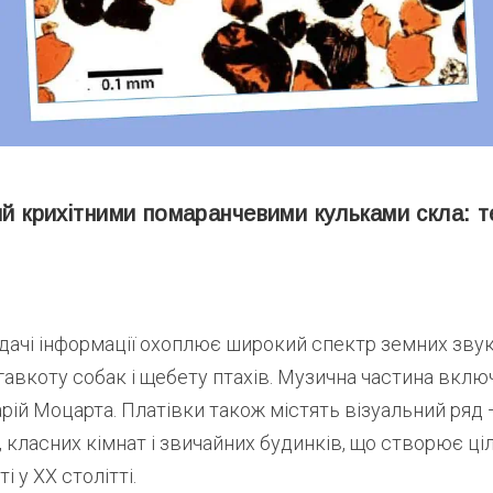
ий крихітними помаранчевими кульками скла: 
ачі інформації охоплює широкий спектр земних звуків
авкоту собак і щебету птахів. Музична частина вклю
арій Моцарта. Платівки також містять візуальний ряд
 класних кімнат і звичайних будинків, що створює ці
і у XX столітті.