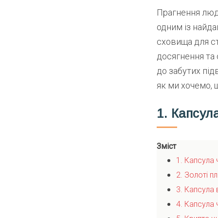
Прагнення люд
одним із найда
сховища для ст
досягнення та 
до забутих під
як ми хочемо, 
1. Капсул
Зміст
1. Капсула 
2. Золоті п
3. Капсула 
4. Капсула 