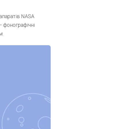
 апаратів NASA
 — фонографічні
м.