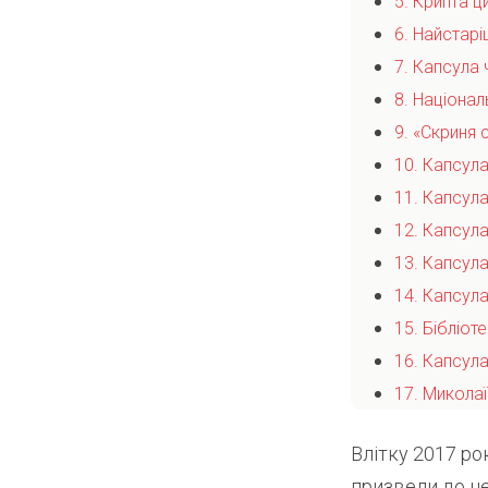
5. Крипта ци
6. Найстар
7. Капсула 
8. Націонал
9. «Скриня 
10. Капсула
11. Капсул
12. Капсула
13. Капсул
14. Капсул
15. Бібліот
16. Капсула
17. Микола
Влітку 2017 ро
призвели до не