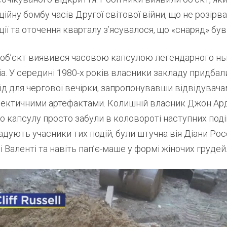
ційну бомбу часів Другої світової війни, що не розірва
ції та оточення кварталу з’ясувалося, що «снаряд» бу
 об’єкт виявився часовою капсулою легендарного н
ia. У середині 1980-х років власники закладу придба
ід для чергової вечірки, запропонувавши відвідувача
лектичними артефактами. Колишній власник Джон А
ро капсулу просто забули в коловороті наступних поді
гадують учасники тих подій, були штучна вія Діани Рос
і Валенті та навіть пап’є-маше у формі жіночих грудей