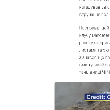
нагадував авіа
втручання полі
Насправді цей
клубу Danceter
ракету як прив
листами та ек
зізнався, що п
вмісту, який з
танцівниці Чі Ч