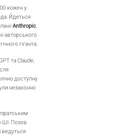
00 кожен у
рда. Йдеться
панії
Anthropic
,
рії авторського
ічного гіганта.
GPT та Claude,
ісля
лічно доступну
були незаконно
 піратським
о ШІ. Позов
і ведуться