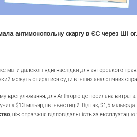
мала антимонопольну скаргу в ЄС через ШІ ог
е мати далекоглядні наслідки для авторського права
який можуть спиратися суди в інших аналогічних спра
му врегулювання, для Anthropic це посильна витрата:
чила $13 мільярдів інвестицій. Відтак, $1,5 мільярда
ство
, ніж справжня відповідальність за експлуатацію 