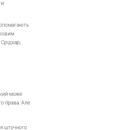
и:
допомагають
уковим
 Срідхар,
кий може
о права. Але
ія штучного