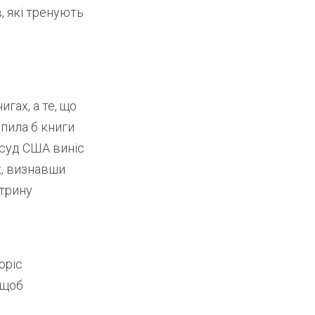
в, які тренують
гах, а те, що
упила б книги
і суд США виніс
х, визнавши
ктрину
opic
 щоб