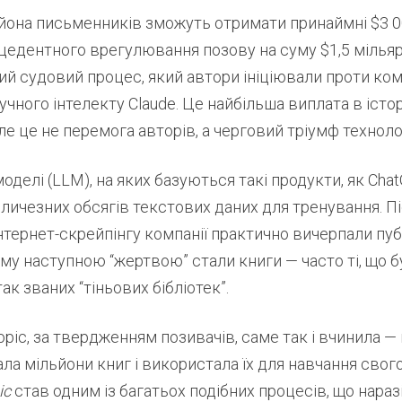
ьйона письменників зможуть отримати принаймні $3 0
цедентного врегулювання позову на суму $1,5 мілья
й судовий процес, який автори ініціювали проти ком
чного інтелекту Claude. Це найбільша виплата в істо
е це не перемога авторів, а черговий тріумф технолог
оделі (LLM), на яких базуються такі продукти, як Chat
ичезних обсягів текстових даних для тренування. П
тернет-скрейпінгу компанії практично вичерпали пуб
му наступною “жертвою” стали книги — часто ті, що 
ак званих “тіньових бібліотек”.
opic, за твердженням позивачів, саме так і вчинила —
а мільйони книг і використала їх для навчання свог
ic
став одним із багатьох подібних процесів, що нараз