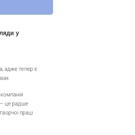
ляди у
, адже тепер є
вах.
 компанія
 — це радше
творчої праці