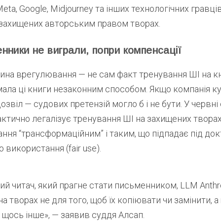
eta, Google, Midjourney та інших технологічних гравці
а захищених авторським правом творах.
нники не виграли, попри компенсації
на врегулювання — не сам факт тренування ШІ на кни
мала ці книги незаконним способом. Якщо компанія к
озвіл — судових претензій могло б і не бути. У червн
актично легалізує тренування ШІ на захищених твора
ння “трансформаційним” і таким, що підпадає під до
 використання (fair use).
кий читач, який прагне стати письменником, LLM Anthr
а творах не для того, щоб їх копіювати чи замінити, а
щось інше», — заявив суддя Алсап.