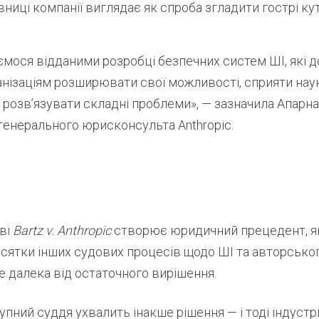
ниці компанії виглядає як спроба згладити гострі кут
мося відданими розробці безпечних систем ШІ, які 
анізаціям розширювати свої можливості, сприяти на
 розв’язувати складні проблеми», — зазначила Апарна
генерального юрисконсульта Anthropic.
ві
Bartz v. Anthropic
створює юридичний прецедент, я
сятки інших судових процесів щодо ШІ та авторськог
е далека від остаточного вирішення.
пний суддя ухвалить інакше рішення — і тоді індустр