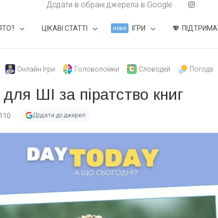
Додати в обрані джерела в Google
ЯТО?
ЦІКАВІ СТАТТІ
ІГРИ
ПІДТРИМА
нове
Онлайн Ігри
Головоломки
Словодей
Погода
для ШІ за піратство книг
Додати до джерел
110