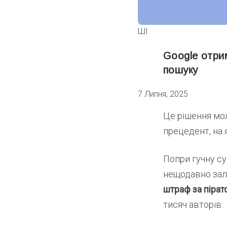
ШІ
Google отри
пошуку
7 Липня, 2025
Це рішення мож
прецедент, на 
Попри гучну су
нещодавно залу
штраф за пірат
тисяч авторів.