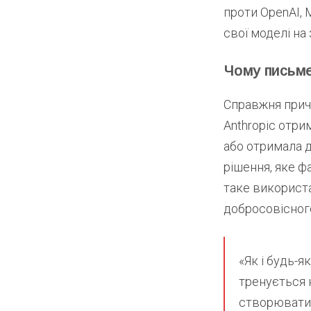
проти OpenAI, M
свої моделі н
Чому письме
Справжня причи
Anthropic отри
або отримала д
рішення, яке ф
таке використа
добросовісного
«Як і будь-я
тренується н
створювати 