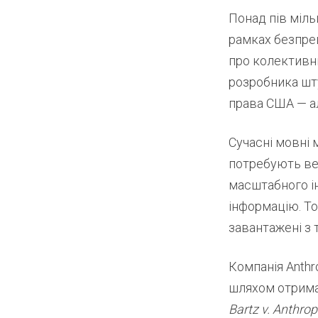
Понад пів міл
рамках безпре
про колективни
розробника шту
права США — ал
Сучасні мовні м
потребують вел
масштабного ін
інформацію. То
завантажені з т
Компанія Anthr
шляхом отримал
Bartz v. Anthrop