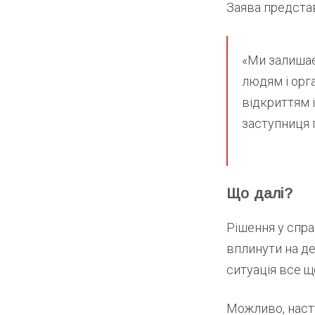
Заява представ
«Ми залишає
людям і орг
відкриттям і
заступниця 
Що далі?
Рішення у спра
вплинути на де
ситуація все щ
Можливо, насту