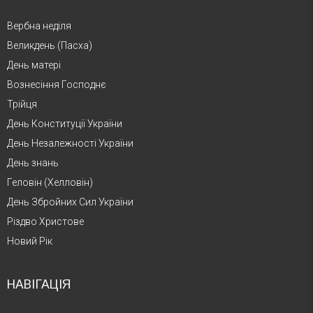
Вербна неділя
Великдень (Пасха)
День матері
Вознесіння Господнє
Трійця
День Конституції України
День Незалежності України
День знань
Геловін (Хелловін)
День Збройних Сил України
Різдво Христове
Новий Рік
НАВІГАЦІЯ