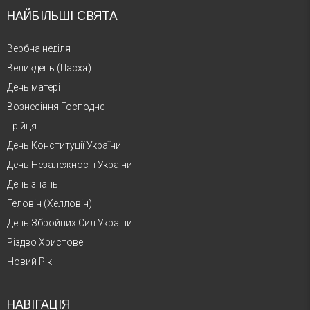
НАЙБІЛЬШІ СВЯТА
Вербна неділя
Великдень (Пасха)
День матері
Вознесіння Господнє
Трійця
День Конституції України
День Незалежності України
День знань
Геловін (Хелловін)
День Збройних Сил України
Різдво Христове
Новий Рік
НАВІГАЦІЯ