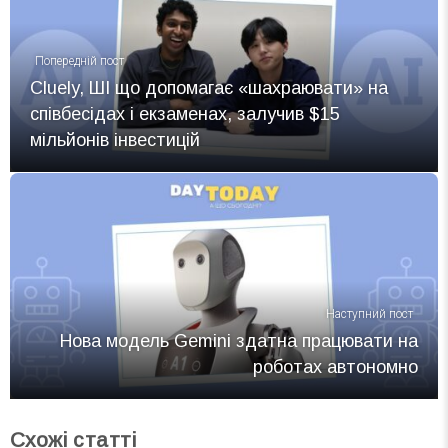
Попередній пост
Cluely, ШІ що допомагає «шахраювати» на
співбесідах і екзаменах, залучив $15
мільйонів інвестицій
Наступний пост
Нова модель Gemini здатна працювати на
роботах автономно
Схожі статті