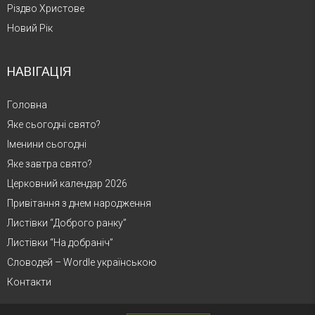
Різдво Христове
Новий Рік
НАВІГАЦІЯ
Головна
Яке сьогодні свято?
Іменини сьогодні
Яке завтра свято?
Церковний календар 2026
Привітання з днем народження
Листівки “Доброго ранку”
Листівки “На добраніч”
Словодей – Wordle українською
Контакти