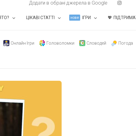
Додати в обрані джерела в Google
ЯТО?
ЦІКАВІ СТАТТІ
ІГРИ
ПІДТРИМА
нове
Онлайн Ігри
Головоломки
Словодей
Погода