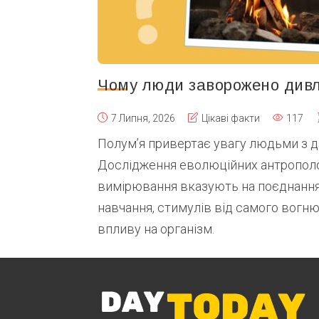
Чому люди заворожено дивл
7 Липня, 2026
Цікаві факти
117
Полум’я привертає увагу людьми з да
Дослідження еволюційних антрополог
вимірювання вказують на поєднання
навчання, стимулів від самого вогню
впливу на організм.