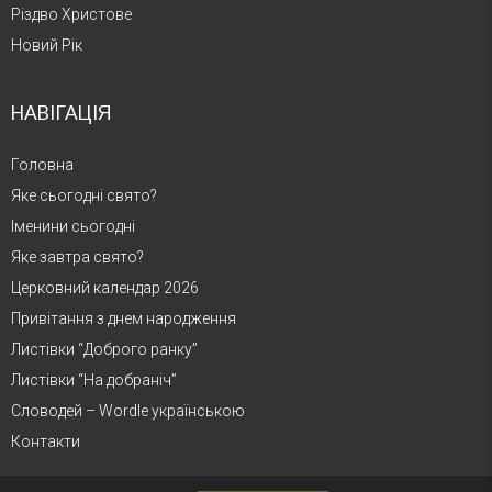
Різдво Христове
Новий Рік
НАВІГАЦІЯ
Головна
Яке сьогодні свято?
Іменини сьогодні
Яке завтра свято?
Церковний календар 2026
Привітання з днем народження
Листівки “Доброго ранку”
Листівки “На добраніч”
Словодей – Wordle українською
Контакти