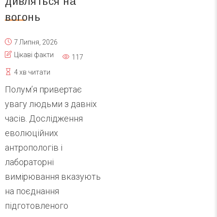
дивляться на
вогонь
7 Липня, 2026
Цікаві факти
117
4 хв читати
Полум’я привертає
увагу людьми з давніх
часів. Дослідження
еволюційних
антропологів і
лабораторні
вимірювання вказують
на поєднання
підготовленого