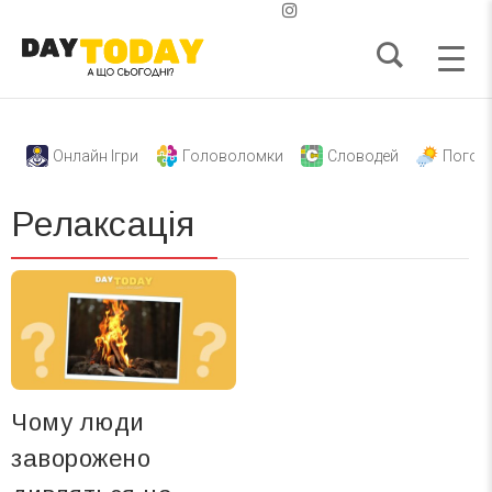
Онлайн Ігри
Головоломки
Словодей
Погод
Релаксація
Чому люди
заворожено