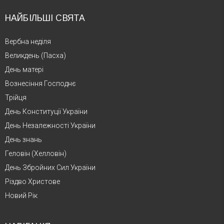
НАЙБІЛЬШІ СВЯТА
Вербна неділя
Великдень (Пасха)
День матері
Вознесіння Господнє
Трійця
День Конституції України
День Незалежності України
День знань
Геловін (Хелловін)
День Збройних Сил України
Різдво Христове
Новий Рік