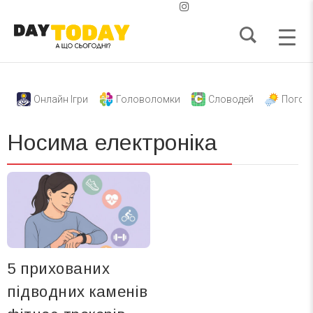
Онлайн Ігри
Головоломки
Словодей
Погод
Носима електроніка
5 прихованих
підводних каменів