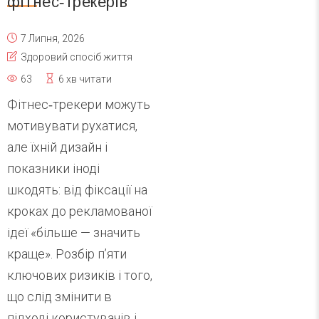
фітнес‑трекерів
7 Липня, 2026
Здоровий спосіб життя
63
6 хв читати
Фітнес‑трекери можуть
мотивувати рухатися,
але їхній дизайн і
показники іноді
шкодять: від фіксації на
кроках до рекламованої
ідеї «більше — значить
краще». Розбір п’яти
ключових ризиків і того,
що слід змінити в
підході користувачів і...