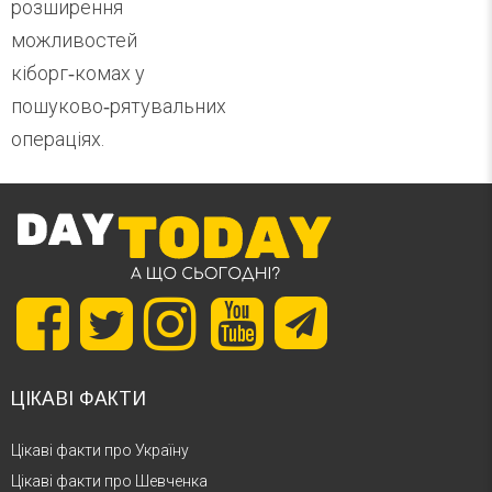
розширення
можливостей
кіборг‑комах у
пошуково‑рятувальних
операціях.
ЦІКАВІ ФАКТИ
Цікаві факти про Україну
Цікаві факти про Шевченка