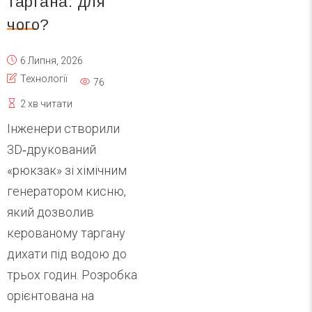
таргана: для
чого?
6 Липня, 2026
Технології
76
2 хв читати
Інженери створили
3D‑друкований
«рюкзак» зі хімічним
генератором кисню,
який дозволив
керованому таргану
дихати під водою до
трьох годин. Розробка
орієнтована на