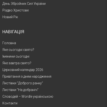
День Збройних Сил України
Різдво Христове
Новий Рік
НАВІГАЦІЯ
Головна
Яке сьогодні свято?
Іменини сьогодні
Яке завтра свято?
Церковний календар 2026
Привітання з днем народження
Листівки “Доброго ранку”
Листівки “На добраніч”
Словодей – Wordle українською
Контакти