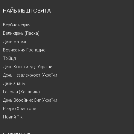
НАЙБІЛЬШІ СВЯТА
Вербна неділя
Великдень (Пасха)
День матері
Вознесіння Господнє
Трійця
День Конституції України
День Незалежності України
День знань
Геловін (Хелловін)
День Збройних Сил України
Різдво Христове
Новий Рік