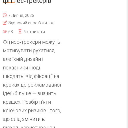
фітнес‑трекерів
7 Липня, 2026
Здоровий спосіб життя
63
6 хв читати
Фітнес‑трекери можуть
мотивувати рухатися,
але їхній дизайн і
показники іноді
шкодять: від фіксації на
кроках до рекламованої
ідеї «більше — значить
краще». Розбір п’яти
ключових ризиків і того,
що слід змінити в
підході користувачів і...