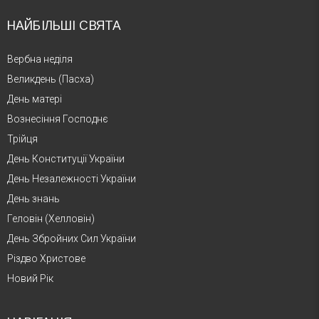
НАЙБІЛЬШІ СВЯТА
Вербна неділя
Великдень (Пасха)
День матері
Вознесіння Господнє
Трійця
День Конституції України
День Незалежності України
День знань
Геловін (Хелловін)
День Збройних Сил України
Різдво Христове
Новий Рік