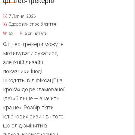
фітнес‑трекерів
7 Липня, 2026
Здоровий спосіб життя
63
6 хв читати
Фітнес‑трекери можуть
мотивувати рухатися,
але їхній дизайн і
показники іноді
шкодять: від фіксації на
кроках до рекламованої
ідеї «більше — значить
краще». Розбір п’яти
ключових ризиків і того,
що слід змінити в
підході користувачів і...