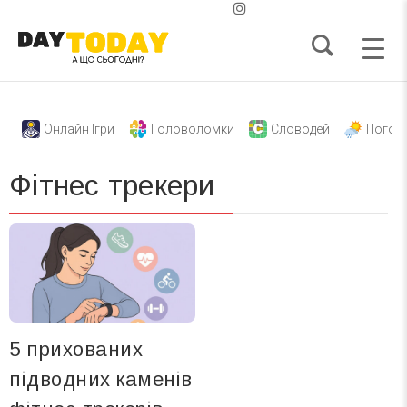
Онлайн Ігри
Головоломки
Словодей
Погод
Фітнес трекери
5 прихованих
підводних каменів