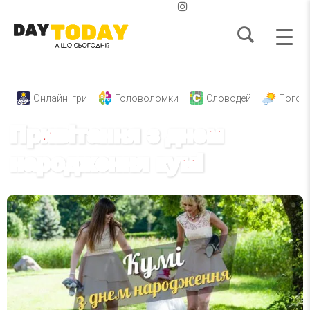
Онлайн Ігри
Головоломки
Словодей
Погод
Привітання з днем
народження кумі