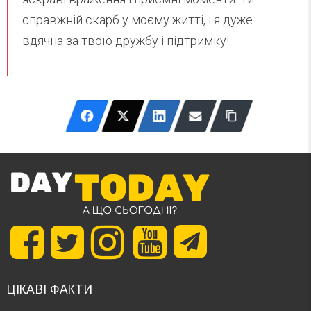
справжній скарб у моєму житті, і я дуже
вдячна за твою дружбу і підтримку!
ЦІКАВІ ФАКТИ