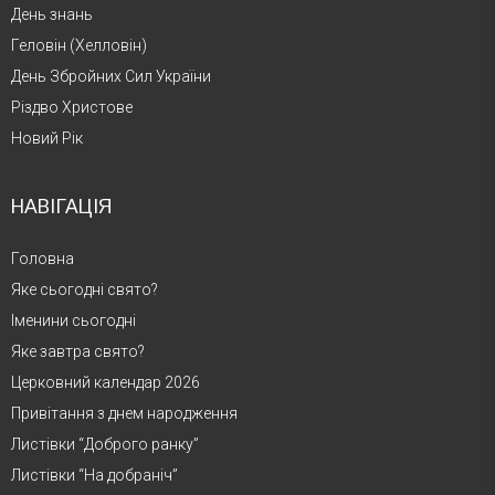
День знань
Геловін (Хелловін)
День Збройних Сил України
Різдво Христове
Новий Рік
НАВІГАЦІЯ
Головна
Яке сьогодні свято?
Іменини сьогодні
Яке завтра свято?
Церковний календар 2026
Привітання з днем народження
Листівки “Доброго ранку”
Листівки “На добраніч”