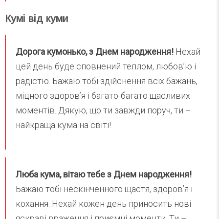
Кумі від куми
Дорога кумонько, з Днем народження!
Нехай
цей день буде сповнений теплом, любов’ю і
радістю. Бажаю тобі здійснення всіх бажань,
міцного здоров’я і багато-багато щасливих
моментів. Дякую, що ти завжди поруч, ти –
найкраща кума на світі!
Люба кума, вітаю тебе з Днем народження!
Бажаю тобі нескінченного щастя, здоров’я і
кохання. Нехай кожен день приносить нові
яскраві враження і приємні моменти. Ти –