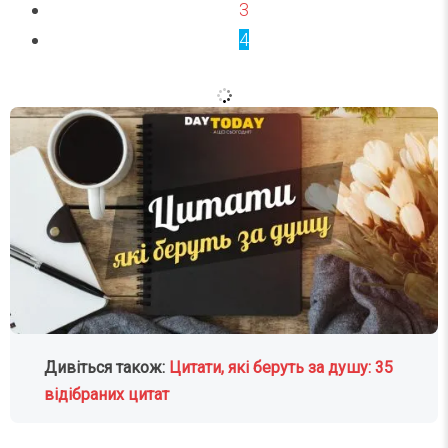
3
4
Дивіться також:
Цитати, які беруть за душу: 35
відібраних цитат