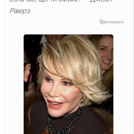
Ріверз
Копіювати