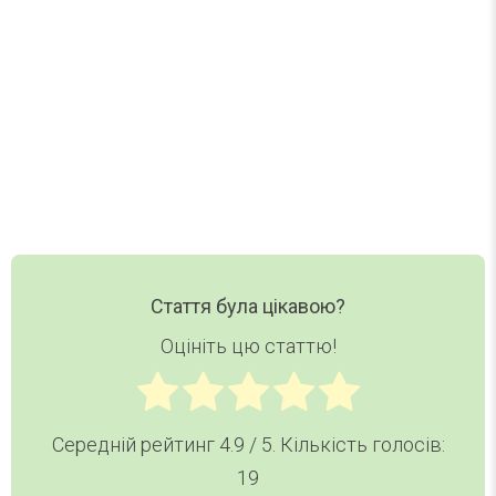
TODAY — в одному короткому листі.
Ваш email
Email
Хочу дайджест
Стаття була цікавою?
Оцініть цю статтю!
Середній рейтинг
4.9
/ 5. Кількість голосів:
19