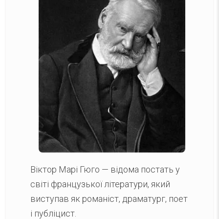
Віктор Марі Гюго — відома постать у
світі французької літератури, який
виступав як романіст, драматург, поет
і публіцист.