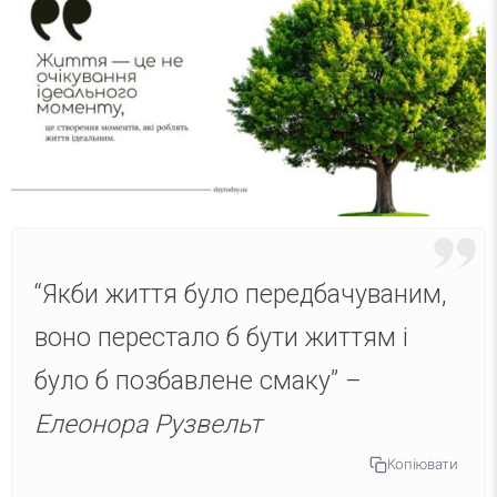
“Якби життя було передбачуваним,
воно перестало б бути життям і
було б позбавлене смаку” –
Елеонора Рузвельт
Копіювати