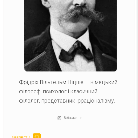
Фрідріх Вільгельм Ніцше — німецький
філософ, психолог і класичний
філолог, представник ірраціоналізму.
Зображення