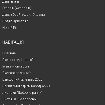
День знань
Геловін (Хелловін)
День Збройних Сил України
Різдво Христове
Новий Рік
НАВІГАЦІЯ
Головна
Яке сьогодні свято?
Іменини сьогодні
Яке завтра свято?
Церковний календар 2026
Привітання з днем народження
Листівки “Доброго ранку”
Листівки “На добраніч”