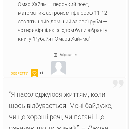
Омар Хайям — перський поет,
математик, астроном і філософ 11-12
століть, найвідоміший за свої рубаї —
чотиривірші, які згодом були зібрані у
книгу “Рубайят Омара Хайяма”.
Зображення
+1
“Я насолоджуюся життям, коли
щось відбувається. Мені байдуже,
чи це хороші речі, чи погані. Це
означає, що ти живий.”
– Джоан