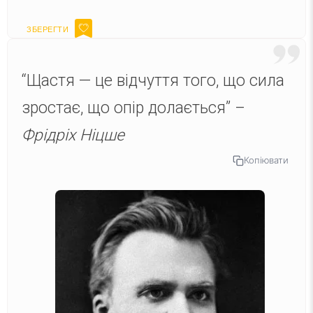
“Щастя — це відчуття того, що сила
зростає, що опір долається” –
Фрідріх Ніцше
Копіювати