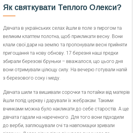
Як святкувати Теплого Олекси?
Дівчата в українських селах йшли в поле з пирогом та
великим клаптем полотна, щоб прикликати весну. Вони
клали свої дари на землю та пропонували весні прийняти
пригощання та нову обнову. 17 березня наші предки
збирали березові бруньки – вважалося, що цього дня
вони отримували цілющу силу. На вечерю готували напій
з березового соку і меду.
Дівчата шили та вишивали сорочки та потайки від матерів
йшли попід церкву і дарували їх жебракам. Такими
вчинками можна було накликати до себе старостів. А ще
дівчата гадали на нареченого. Для того вони підходили
до верби, заплющували очі та навпомацки зривали