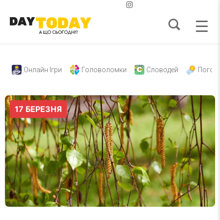
Онлайн Ігри
Головоломки
Словодей
Погод