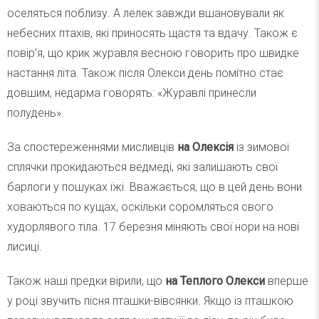
оселяться поблизу. А лелек завжди вшановували як
небесних птахів, які приносять щастя та вдачу. Також є
повір’я, що крик журавля весною говорить про швидке
настання літа. Також після Олекси день помітно стає
довшим, недарма говорять: «Журавлі принесли
полудень».
За спостереженнями мисливців
на Олексія
із зимової
сплячки прокидаються ведмеді, які залишають свої
барлоги у пошуках їжі. Вважається, що в цей день вони
ховаються по кущах, оскільки соромляться свого
худорлявого тіла. 17 березня міняють свої нори на нові
лисиці.
Також наші предки вірили, що
на Теплого Олекси
вперше
у році звучить пісня пташки-вівсянки. Якщо із пташкою