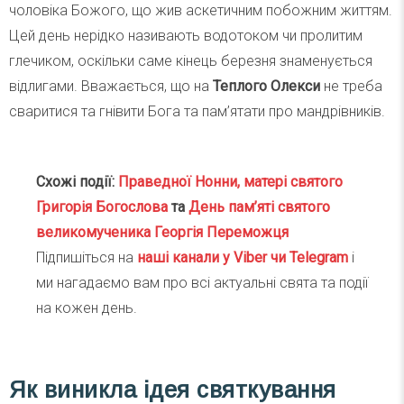
чоловіка Божого, що жив аскетичним побожним життям.
Цей день нерідко називають водотоком чи пролитим
глечиком, оскільки саме кінець березня знаменується
відлигами. Вважається, що на
Теплого Олекси
не треба
сваритися та гнівити Бога та пам’ятати про мандрівників.
Схожі події:
Праведної Нонни, матері святого
Григорія Богослова
та
День пам’яті святого
великомученика Георгія Переможця
Підпишіться на
наші канали у Viber чи Telegra
m
і
ми нагадаємо вам про всі актуальні свята та події
на кожен день.
Як виникла ідея святкування