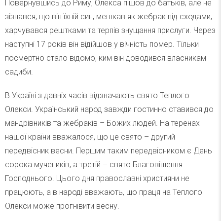
Повернувшись до Риму, Олекса пішов до батьків, але не
зізнався, що він їхній син, мешкав як жебрак під сходами,
харчувався рештками та терпів знущання прислуги. Через
наступні 17 років він відійшов у вічність помер. Тільки
посмертно стало відомо, ким він доводився власникам
садиби.
В Україні з давніх часів відзначають свято Теплого
Олекси. Український народ завжди гостинно ставився до
мандрівників та жебраків – Божих людей. На теренах
нашої країни вважалося, що це свято – другий
передвісник весни. Першим таким передвісником є День
сорока мучеників, а третій – свято Благовіщення
Господнього. Цього дня православні християни не
працюють, а в народі вважають, що праця на Теплого
Олекси може прогнівити весну.