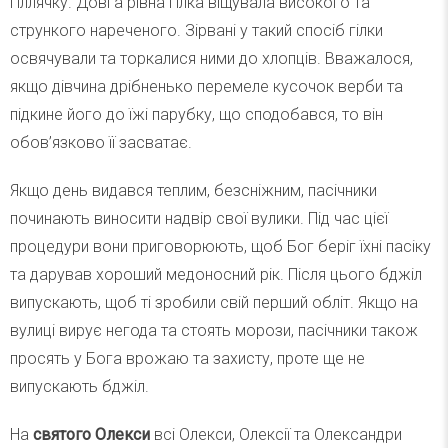
гіллячку. Довга рівна гілка віщувала високого та
стрункого нареченого. Зірвані у такий спосіб гілки
освячували та торкалися ними до хлопців. Вважалося,
якщо дівчина дрібненько перемеле кусочок верби та
підкине його до їжі парубку, що сподобався, то він
обов’язково її засватає.
Якщо день видався теплим, безсніжним, пасічники
починають виносити надвір свої вулики. Під час цієї
процедури вони приговорюють, щоб Бог беріг їхні пасіку
та дарував хороший медоносний рік. Після цього бджіл
випускають, щоб ті зробили свій перший обліт. Якщо на
вулиці вирує негода та стоять морози, пасічники також
просять у Бога врожаю та захисту, проте ще не
випускають бджіл.
На
святого Олекси
всі Олекси, Олексії та Олександри