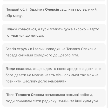
Перший обліт бджіл
на Олексія
свідчить про великий
збір меду.
Шпаки ховаються, а гуси літають дуже високо – варто
готуватися до негоди.
Безліч струмків і великі паводки на Теплого Олекси є
передвісниками холодного дощового літа.
Люди вважали, якщо в домі є новонароджена дитина, в
борг давати не можна навіть сіль, оскільки так можна
позичити щасливу долю немовляти.
Після
Теплого Олекси
починалися польові роботи,
люди починали сіяти редиску, ячмінь та інші культури.