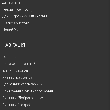
День знань
Геловін (Хелловін)
День Збройних Сил України
Різдво Христове
Новий Рік
НАВІГАЦІЯ
Головна
Яке сьогодні свято?
Іменини сьогодні
Яке завтра свято?
Церковний календар 2026
Привітання з днем народження
Листівки “Доброго ранку”
Листівки “На добраніч”