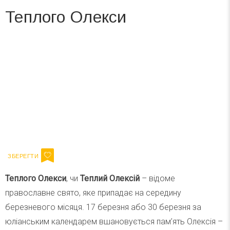
Теплого Олекси
Вже 6 років DAY TODAY складає для вас «
Список свят на день
». Підписуйтесь на щоденну розсилку
зручним для вас способом.
Телеграм
Інстаграм
Ваш імейл
Підписатися
Email
Теплого Олекси
, чи
Теплий Олексій
– відоме
православне свято, яке припадає на середину
березневого місяця. 17 березня або 30 березня за
юліанським календарем вшановується пам’ять Олексія –