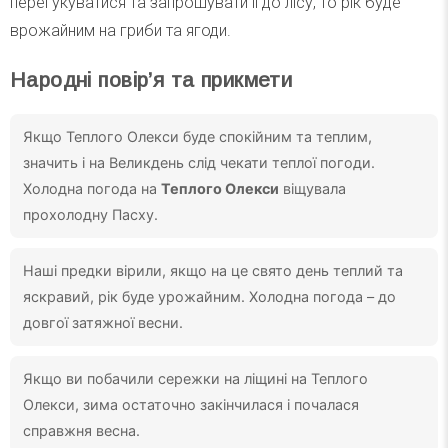
перегукуватися та запрошувати її до лісу, то рік буде
врожайним на гриби та ягоди.
Народні повір’я та прикмети
Якщо Теплого Олекси буде спокійним та теплим,
значить і на Великдень слід чекати теплої погоди.
Холодна погода на
Теплого Олекси
віщувала
прохолодну Пасху.
Наші предки вірили, якщо на це свято день теплий та
яскравий, рік буде урожайним. Холодна погода – до
довгої затяжної весни.
Якщо ви побачили сережки на ліщині на Теплого
Олекси, зима остаточно закінчилася і почалася
справжня весна.