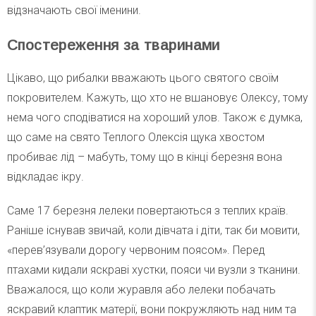
відзначають свої іменини.
Спостереження за тваринами
Цікаво, що рибалки вважають цього святого своїм
покровителем. Кажуть, що хто не вшановує Олексу, тому
нема чого сподіватися на хороший улов. Також є думка,
що саме на свято Теплого Олексія щука хвостом
пробиває лід – мабуть, тому що в кінці березня вона
відкладає ікру.
Саме 17 березня лелеки повертаються з теплих країв.
Раніше існував звичай, коли дівчата і діти, так би мовити,
«перев’язували дорогу червоним поясом». Перед
птахами кидали яскраві хустки, пояси чи вузли з тканини.
Вважалося, що коли журавля або лелеки побачать
яскравий клаптик матерії, вони покружляють над ним та