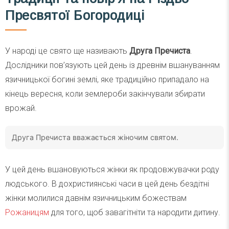
Пресвятої Богородиці
У народі це свято ще називають
Друга Пречиста
.
Дослідники пов’язують цей день із древнім вшануванням
язичницької богині землі, яке традиційно припадало на
кінець вересня, коли землероби закінчували збирати
врожай.
Друга Пречиста вважається жіночим святом.
У цей день вшановуються жінки як продовжувачки роду
людського. В дохристиянські часи в цей день бездітні
жінки молилися давнім язичницьким божествам
Рожаницям
для того, щоб завагітніти та народити дитину.