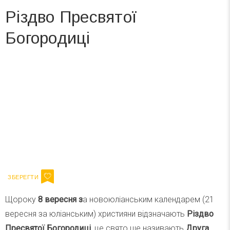
Різдво Пресвятої
Богородиці
Вже 6 років DAY TODAY складає для вас «
Список свят на день
». Підписуйтесь на щоденну розсилку
зручним для вас способом.
Телеграм
Інстаграм
Ваш імейл
Підписатися
Email
Щороку
8 вересня з
а новоюліанським календарем (21
вересня за юліанським) християни відзначають
Різдво
Пресвятої Богородиці
, це свято ще називають
Друга