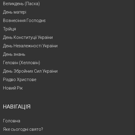
Великдень (Пасха)
День матері
Вознесіння Господнє
Трійця
День Конституції України
День Незалежності України
День знань
Геловін (Хелловін)
День Збройних Сил України
Різдво Христове
Новий Рік
НАВІГАЦІЯ
Головна
Яке сьогодні свято?