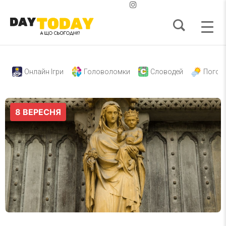
Онлайн Ігри
Головоломки
Словодей
Погод