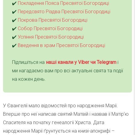
✔️
Покладення Пояса Пресвятої Богородиці
✔️
Передсвято Різдва Пресвятої Богородиці
✔️
Покрова Пресвятої Богородиці
✔️
Собор Пресвятої Богородиці
✔️
Успіння Пресвятої Богородиці
✔️
Введення в храм Пресвятої Богородиці
Підпишіться на
наші канали у Viber чи Telegra
m
і
ми нагадаємо вам про всі актуальні свята та події
на кожен день.
У Євангелії мало відомостей про народження Марії.
Вперше про неї написав святий Матвій і назвав її Матір’ю
Спасителя на початку генеалогії Христа. Дата
народження Марії ґрунтується на книзі-апокрифі –