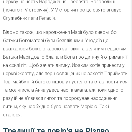
церкву на честь Народження Пресвятої Богородиці
(початок IV сторіччя). У V сторіччі про це свято згадує
Служебник папи Геласія.
Відомо також, що народження Марії було дивом, бо
батьки Богоматері були безплідними. У юдеїв це
вважалося божою карою за гріхи та великим нещастям.
Батьки Марії довго благали Бога про дитину й отримали її
на схилі літ. Щоб зачати дитину, Йоаким хотів принести у
церкві жертву, але першосвященик не захотів її приймати.
Тоді майбутній батько пішов у пустелю та став поститися
та молитися, а Анна увесь час плакала, аж поки одного
разу їй не з’явився янгол та пророкував народження
дитини, яку необхідно було назвати Марією. Так і
сталося.
Традиції та повір’я на Різдво