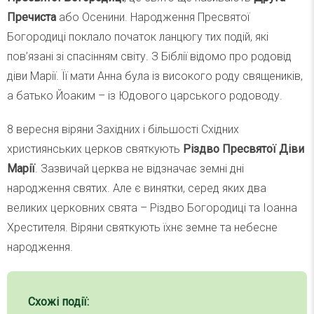
Пречиста
або Осенини. Народження Пресвятої
Богородиці поклало початок ланцюгу тих подій, які
пов’язані зі спасінням світу. З Біблії відомо про родовід
діви Марії. Її мати Анна була із високого роду священиків,
а батько Йоаким – із Юдового царського родоводу.
8 вересня віряни Західних і більшості Східних
християнських церков святкують
Різдво Пресвятої Діви
Марії
. Зазвичай церква не відзначає земні дні
народження святих. Але є винятки, серед яких два
великих церковних свята – Різдво Богородиці та Іоанна
Хрестителя. Віряни святкують їхнє земне та небесне
народження.
Схожі події: