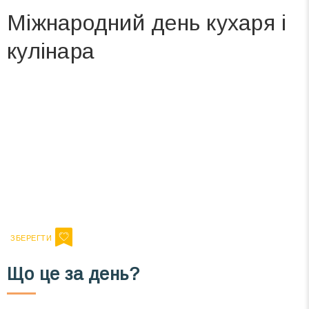
Міжнародний день кухаря і
кулінара
Вже 6 років DAY TODAY складає для вас «
Список свят на день
». Підписуйтесь на щоденну розсилку
зручним для вас способом.
Телеграм
Інстаграм
Ваш імейл
Підписатися
Email
Що це за день?