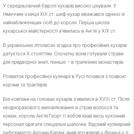
У середньовічній Європі кухарів високо цінували. У
Німеччині з кінця XIII ст. шеф-кухар вважався однією із
найнаближеніших осіб до короля. Перша школа
кухарської майстерності з’явилась в Англії у XIX ст.
В українських літописах згадка про професійних кухарів
датується X століттям. Спочатку вони готували страви
для придворної знаті, пізніше – в трапезних монастирів.
Розвиток професійної кулінарії в Русі почався з появою
корчми та трактирів.
Білі ковпаки на головах кухарів з’явилися в XVIII ст. Після
неодноразового виловлювання зі страв волосся та
комах, король Англії Георг II зобов’язав весь кухонний
персонал одягати спеціальні шапочки. Відомий кулінарний
реформатор Антонін Карем, який проживав у Франції у ті