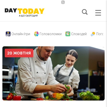
Онлайн Ігри
Головоломки
Словодей
Погод