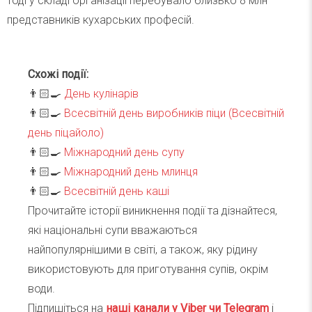
тоді у складі організації перебувало близько 8 млн
представників кухарських професій.
Схожі події:
👨🏻‍🍳
День кулінарів
👨🏻‍🍳
Всесвітній день виробників піци (Всесвітній
день піцайоло)
👨🏻‍🍳
Міжнародний день супу
👨🏻‍🍳
Міжнародний день млинця
👨🏻‍🍳
Всесвітній день каші
Прочитайте історії виникнення події та дізнайтеся,
які національні супи вважаються
найпопулярнішими в світі, а також, яку рідину
використовують для приготування супів, окрім
води.
Підпишіться на
наші канали у Viber чи Telegra
m
і