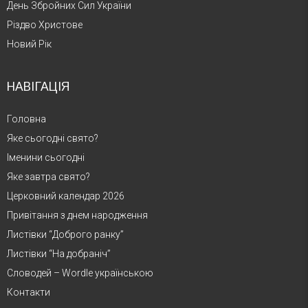
День Збройних Сил України
Різдво Христове
Новий Рік
НАВІГАЦІЯ
Головна
Яке сьогодні свято?
Іменини сьогодні
Яке завтра свято?
Церковний календар 2026
Привітання з днем народження
Листівки “Доброго ранку”
Листівки “На добраніч”
Словодей – Wordle українською
Контакти