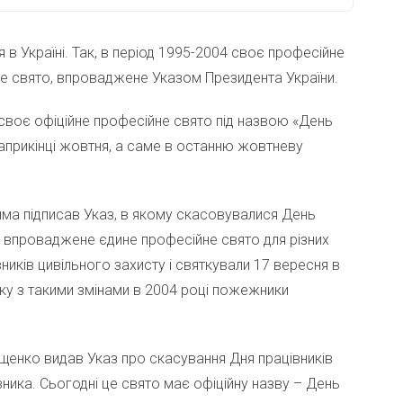
в Україні. Так, в період 1995-2004 своє професійне
е свято, впроваджене Указом Президента України.
 своє офіційне професійне свято під назвою «День
наприкінці жовтня, а саме в останню жовтневу
чма підписав Указ, в якому скасовувалися День
 впроваджене єдине професійне свято для різних
иків цивільного захисту і святкували 17 вересня в
язку з такими змінами в 2004 році пожежники
щенко видав Указ про скасування Дня працівників
ника. Сьогодні це свято має офіційну назву – День