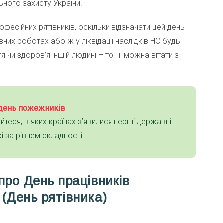
ільного захисту України.
фесійних рятівників, оскільки відзначати цей день
них роботах або ж у ліквідації наслідків НС будь-
чи здоров’я іншій людині – то і її можна вітати з
день пожежників
айтеся, в яких країнах з’явилися перші державні
 за рівнем складності.
про День працівників
 (День рятівника)