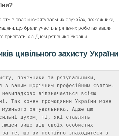
їни?
ють в аварійно-рятувальних службах, пожежники,
мадяни, що брали участь в рятівних роботах задля
е привітати їх з Днем рятівника України.
ків цивільного захисту України
исту, пожежники та рятувальники, 
я з вашим щорічним професійним святом. 
 невипадково відзначається всією 
ні. Так кожен громадянин України може 
 мужнього рятувальника. Адже цю 
сильні духом, ті, які ставлять 
 людей вище від своїх особистих 
 за те, що ви постійно знаходитеся в 