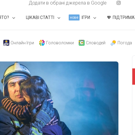
Додати в обрані джерела в Google
ЯТО?
ЦІКАВІ СТАТТІ
ІГРИ
ПІДТРИМА
нове
Онлайн Ігри
Головоломки
Словодей
Погода