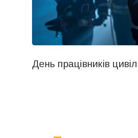
День працівників цивіл
Вже 6 років DAY TODAY складає для вас «
Список 
зручним для вас способом.
Телеграм
Інстаграм
Ваш імейл
Email