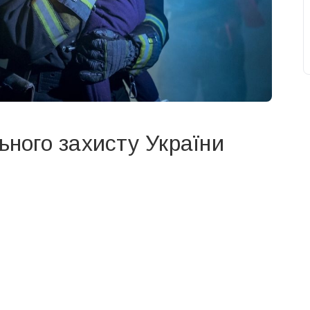
ьного захисту України
свят на день
». Підписуйтесь на щоденну розсилку
Підписатися