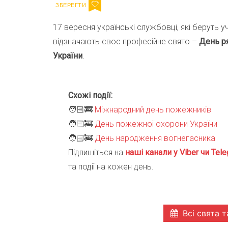
17 вересня українські службовці, які беруть 
відзначають своє професійне свято –
День ря
України
.
Схожі події:
🧑🏻‍🚒
Міжнародний день пожежників
🧑🏻‍🚒
День пожежної охорони України
🧑🏻‍🚒
День народження вогнегасника
Підпишіться на
наші канали у Viber чи Tele
та події на кожен день.
Всі свята т