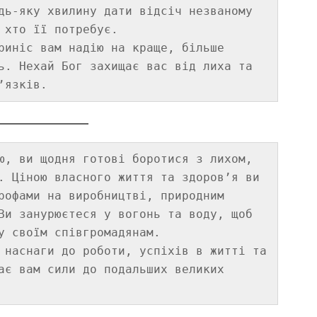
дь-яку хвилину дати відсіч незваному 
 хто її потребує. 

риніс вам надію на краще, більше 
ь. Нехай Бог захищає вас від лиха та 
ю, ви щодня готові боротися з лихом, 
. Ціною власного життя та здоров’я ви 
рофами на виробництві, природним 
Ви занурюєтеся у вогонь та воду, щоб 
у своїм співгромадянам. 
 наснаги до роботи, успіхів в житті та 
ає вам сили до подальших великих 