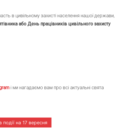
участь в цивільному захисті населення нашої держави,
тівника або День працівників цивільного захисту
gra
m
і ми нагадаємо вам про всі актуальні свята
а події на 17 вересня