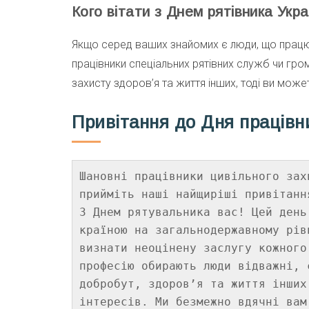
Кого вітати з Днем рятівника Укра
Якщо серед ваших знайомих є люди, що працю
працівники спеціальних рятівних служб чи гро
захисту здоров’я та життя інших, тоді ви может
Привітання до Дня працівни
Шановні працівники цивільного зах
прийміть наші найщиріші привітанн
З Днем рятувальника вас! Цей день
країною на загальнодержавному рів
визнати неоцінену заслугу кожного
професію обирають люди відважні, 
добробут, здоров’я та життя інших
інтересів. Ми безмежно вдячні вам