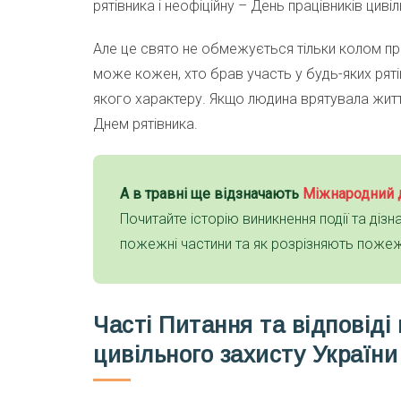
рятівника і неофіційну – День працівників цив
Але це свято не обмежується тільки колом про
може кожен, хто брав участь у будь-яких рятів
якого характеру. Якщо людина врятувала життя 
Днем рятівника.
А в травні ще відзначають
Міжнародний 
Почитайте історію виникнення події та дізн
пожежні частини та як розрізняють пожежі
Часті
Питання та відповіді
цивільного захисту України