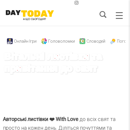
Онлайн Ігри
Головоломки
Словодей
Погод
Вітальні листівки та
привітання до свят
З днем народження
Доброго ранку
Надобраніч
Авторські листівки ❤️ With Love
до всіх свят та
просто на кожен день. Діліться почуттями та