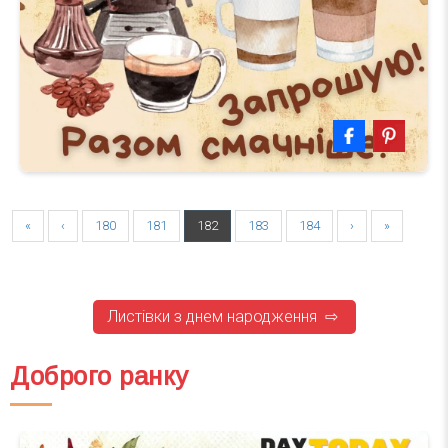
«
‹
180
181
182
183
184
›
»
Листівки з днем народження ⇨
Доброго ранку