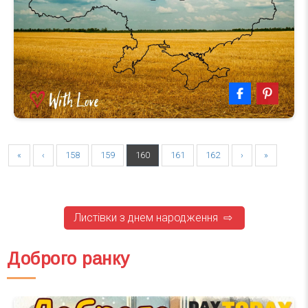
«
‹
158
159
160
161
162
›
»
Листівки з днем народження ⇨
Доброго ранку