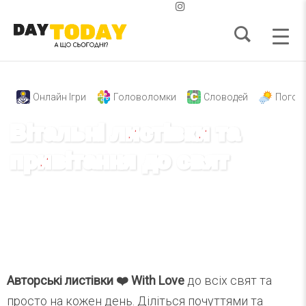
Онлайн Ігри
Головоломки
Словодей
Погод
Вітальні листівки та
привітання до свят
З днем народження
Доброго ранку
Надобраніч
Авторські листівки ❤️ With Love
до всіх свят та
просто на кожен день. Діліться почуттями та