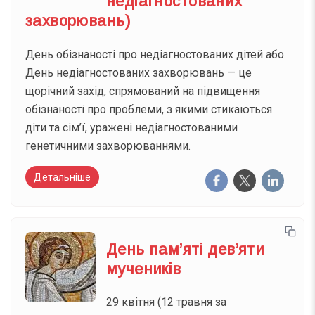
недіагностованих
захворювань)
День обізнаності про недіагностованих дітей або
День недіагностованих захворювань — це
щорічний захід, спрямований на підвищення
обізнаності про проблеми, з якими стикаються
діти та сім’ї, уражені недіагностованими
генетичними захворюваннями.
Детальніше
День пам’яті дев’яти
мучеників
29 квітня (12 травня за