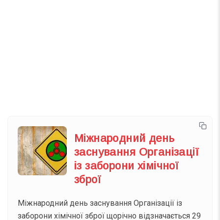
Телеграм
Інстаграм
Email
Підписатися
Ваш імейл
Міжнародний день
заснування Організації
із заборони хімічної
зброї
Міжнародний день заснування Організації із
заборони хімічної зброї щорічно відзначається 29