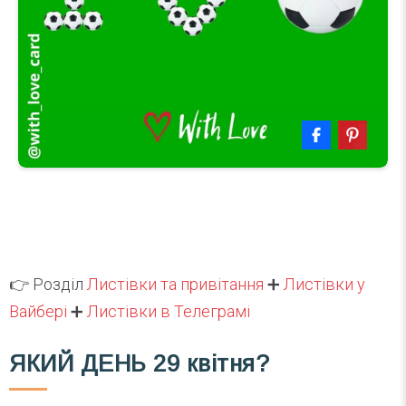
👉 Розділ
Листівки та привітання
➕
Листівки у
Вайбері
➕
Листівки в Телеграмі
ЯКИЙ ДЕНЬ
29 квітня?