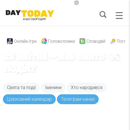
Онлайн Ігри
Головоломки
Словодей
Погод
29 квітня – яке свято чи
подія?
Свята та події
Іменини
Хто народився
Церковний календар
Телеграм канал
Вже 6 років DAY TODAY складає для вас «
Список свят на день
». Підписуйтесь на щоденну
розсилку зручним для вас способом.