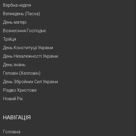
Вербна неділя
Великдень (Пасха)
День матері
Вознесіння Господнє
Трійця
День Конституції України
День Незалежності України
День знань
Геловін (Хелловін)
День Збройних Сил України
Різдво Христове
Новий Рік
НАВІГАЦІЯ
Головна