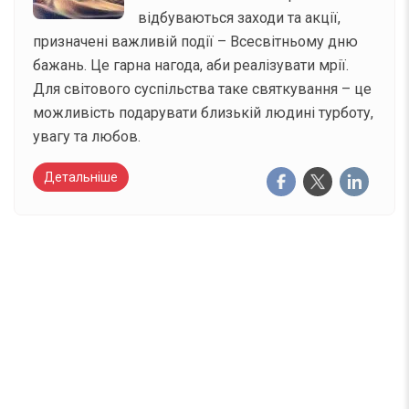
відбуваються заходи та акції,
призначені важливій події – Всесвітньому дню
бажань. Це гарна нагода, аби реалізувати мрії.
Для світового суспільства таке святкування – це
можливість подарувати близькій людині турботу,
увагу та любов.
Детальніше
Вже 6 років DAY TODAY складає для вас «
Список свят на день
». Підписуйтесь на щоденну
розсилку зручним для вас способом.
Телеграм
Інстаграм